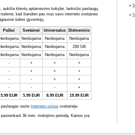
S
s, aukšta klientų aptarnavimo kokybė, lankstūs paslaugų
ra nulėmė, kad šiandien pas mus savo interneto svetaines
S
ugiausiai šalies gyventojų.
Paštui
Svetainei
Universalus
Didmeninis
Neribojama
Neribojama
Neribojama
Neribojama
Neribojama
Neribojama
Neribojama
200 GB
Neribojama
Neribojama
Neribojama
Neribojama
-
+
+
+
-
+
+
+
-
-
+
+
-
-
-
+
5.99 EUR
5.99 EUR
8.99 EUR
19.99 EUR
 paslaugas rasite
Interneto vizijos
svetainėje.
 pasirenkant 36 mėn. mokėjimo periodą. Kainos yra