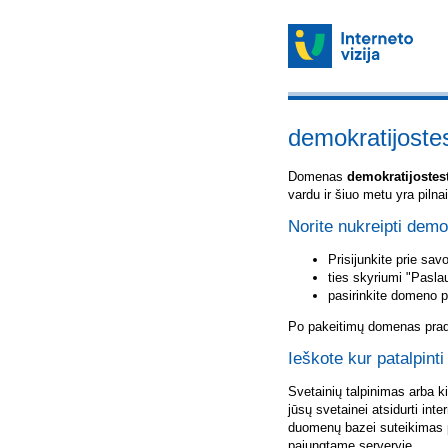
demokratijostes
Domenas
demokratijostest
vardu ir šiuo metu yra piln
Norite nukreipti demo
Prisijunkite prie sa
ties skyriumi "Pasla
pasirinkite domeno 
Po pakeitimų domenas pradė
Ieškote kur patalpinti
Svetainių talpinimas arba k
jūsų svetainei atsidurti inte
duomenų bazei suteikimas p
pajungtame serveryje.