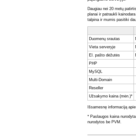
Daugiau nei 20 metų patirti
planai ir patraukli kainoda
talpina ir mumis pasitiki da
Duomenų srautas
Vieta serveryje
El. pašto dėžutės
PHP
MySQL
Multi-Domain
Reseller
Užsakymo kaina (mėn.)*
Išsamesnę informaciją apie
* Paslaugos kaina nurodyta
nurodytos be PVM.