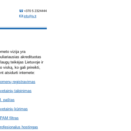
erneto vizija yra
uliariausias akredituotas
laugų teikėjas Lietuvoje ir
lo viską, ko gali prireikti,
int atsidurti internete:
omenų registravimas
vetainių talpinimas
l. paštas
vetainių kūrimas
PAM filtras
rofesionalus hostingas