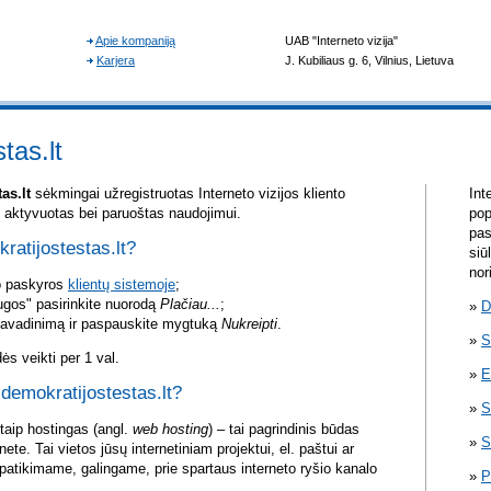
tas.lt
as.lt
sėkmingai užregistruotas Interneto vizijos kliento
Int
ai aktyvuotas bei paruoštas naudojimui.
pop
pas
kratijostestas.lt?
siū
nor
vo paskyros
klientų sistemoje
;
ugos" pasirinkite nuorodą
Plačiau...
;
D
pavadinimą ir paspauskite mygtuką
Nukreipti
.
S
s veikti per 1 val.
E
 demokratijostestas.lt?
S
itaip hostingas (angl.
web hosting
) – tai pagrindinis būdas
S
rnete. Tai vietos jūsų internetiniam projektui, el. paštui ar
atikimame, galingame, prie spartaus interneto ryšio kanalo
P